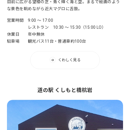
目前に広がる望楼の芝・青く輝く海と空。まるで絵画のよう
な景色を眺めながら近大マグロに舌鼓。
営業時間
9:00 ～ 17:00
レストラン 10:30 ～ 15:30（15:00 LO）
休業日
年中無休
駐車場
観光バス11台・普通車約100台
くわしく見る
道の駅 くしもと橋杭岩