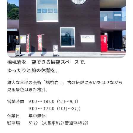
橋杭岩を一望できる展望スペースで、
ゆったりと旅の休憩を。
雄大な大地の芸術「橋杭岩」。古の伝説に思いをはせながら
見る景色はまた格別。
営業時間
9:00 ～ 18:00（4月～9月）
9:00 ～ 17:00（10月～3月）
休業日
年中無休
駐車場
51台 （大型車6台/普通車45台）